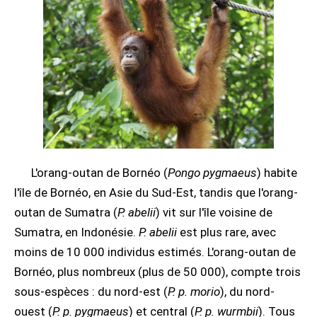
L'orang-outan de Bornéo (
Pongo pygmaeus
) habite
l'île de Bornéo, en Asie du Sud-Est, tandis que l'orang-
outan de Sumatra (
P. abelii
) vit sur l'île voisine de
Sumatra, en Indonésie.
P. abelii
est plus rare, avec
moins de 10 000 individus estimés. L'orang-outan de
Bornéo, plus nombreux (plus de 50 000), compte trois
sous-espèces : du nord-est (
P. p. morio
), du nord-
ouest (
P. p. pygmaeus
) et central (
P. p. wurmbii
). Tous