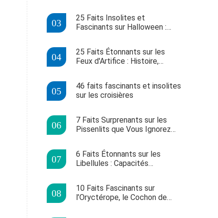
Découvertes Récentes sur leur
Odorat, Intelligence et
25 Faits Insolites et
Comportement
Fascinants sur Halloween :
Histoire, Records et Traditions
25 Faits Étonnants sur les
Feux d'Artifice : Histoire,
Records et Sécurité
Essentielle
46 faits fascinants et insolites
sur les croisières
7 Faits Surprenants sur les
Pissenlits que Vous Ignorez
Probablement
6 Faits Étonnants sur les
Libellules : Capacités
Extraordinaires et Astuces
pour Votre Jardin
10 Faits Fascinants sur
l’Oryctérope, le Cochon de
Terre Africain