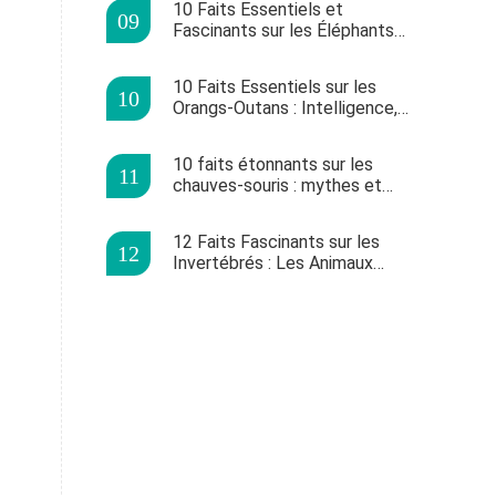
10 Faits Essentiels et
Fascinants sur les Éléphants
d'Afrique et d'Asie
10 Faits Essentiels sur les
Orangs-Outans : Intelligence,
Habitat et Mode de Vie
10 faits étonnants sur les
chauves-souris : mythes et
réalités scientifiques
12 Faits Fascinants sur les
Invertébrés : Les Animaux
Dominants de la Planète