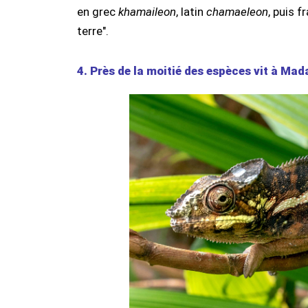
en grec
khamaileon
, latin
chamaeleon
, puis f
terre".
4. Près de la moitié des espèces vit à Ma