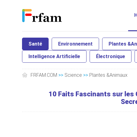
Santé
Environnement
Plantes &A
Intelligence Artificielle
Électronique
FRFAM.COM
>>
Science
>>
Plantes &Animaux
10 Faits Fascinants sur les
Secr