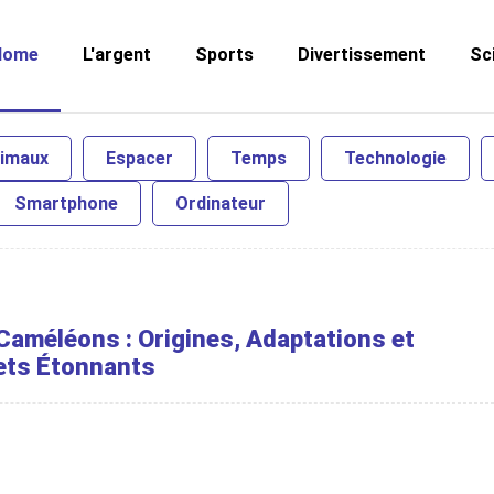
Home
L'argent
Sports
Divertissement
Sc
nimaux
Espacer
Temps
Technologie
Smartphone
Ordinateur
 Caméléons : Origines, Adaptations et
ets Étonnants