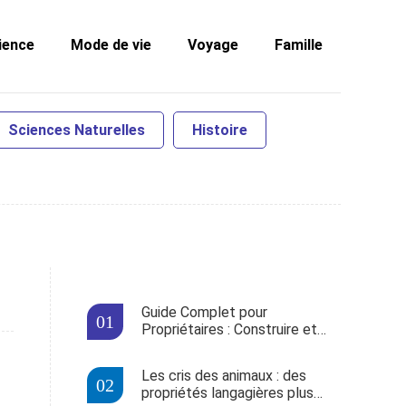
ience
Mode de vie
Voyage
Famille
Sciences Naturelles
Histoire
Guide Complet pour
Propriétaires : Construire et
Entretenir une Cabane dans les
Arbres
Les cris des animaux : des
propriétés langagières plus