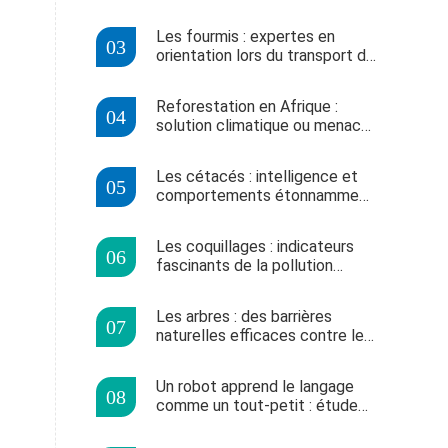
complexes qu'on ne le pense
Les fourmis : expertes en
orientation lors du transport de
charges lourdes
Reforestation en Afrique :
solution climatique ou menace
écologique ?
Les cétacés : intelligence et
comportements étonnamment
similaires aux humains
Les coquillages : indicateurs
fascinants de la pollution
marine et du changement
climatique
Les arbres : des barrières
naturelles efficaces contre les
tremblements de terre
Un robot apprend le langage
comme un tout-petit : étude
révélatrice dans PLoS ONE