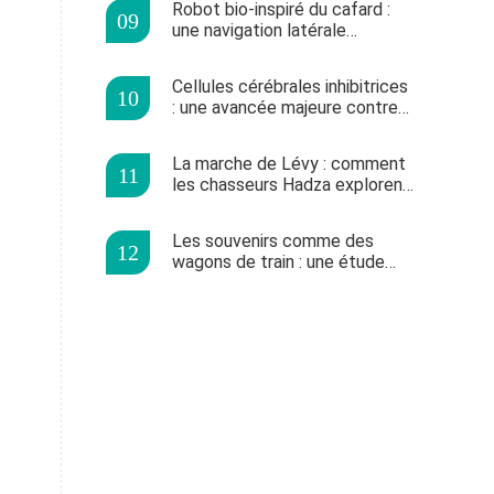
Robot bio-inspiré du cafard :
une navigation latérale
innovante à travers les
obstacles
Cellules cérébrales inhibitrices
: une avancée majeure contre
l'épilepsie chez la souris
La marche de Lévy : comment
les chasseurs Hadza explorent
comme les animaux
Les souvenirs comme des
wagons de train : une étude
japonaise déconnecte les
mémoires chez les souris